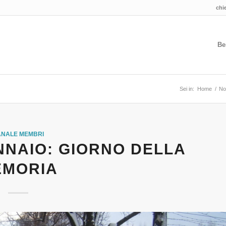
chi
Be
Sei in:
Home
/
No
NALE MEMBRI
NNAIO: GIORNO DELLA
EMORIA