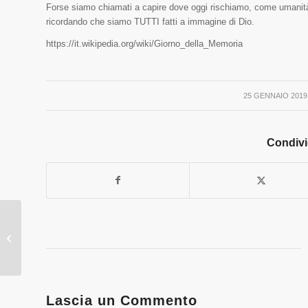
Forse siamo chiamati a capire dove oggi rischiamo, come umanità
ricordando che siamo TUTTI fatti a immagine di Dio.
https://it.wikipedia.org/wiki/Giorno_della_Memoria
25 GENNAIO 2019
/
Condivi
Questa domenica non
mancate allo studio su
“non pronunciare il
nome del...
Lascia un Commento