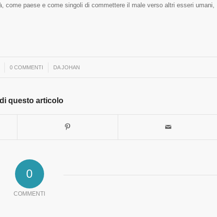
, come paese e come singoli di commettere il male verso altri esseri umani,
0 COMMENTI
/
DA
JOHAN
di questo articolo
0
COMMENTI