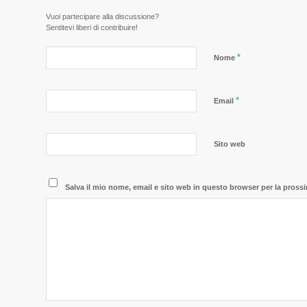
Vuoi partecipare alla discussione?
Sentitevi liberi di contribuire!
*
Nome
*
Email
Sito web
Salva il mio nome, email e sito web in questo browser per la pros