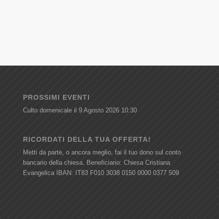
PROSSIMI EVENTI
Culto domenicale
il 9 Agosto 2026 10:30
RICORDATI DELLA TUA OFFERTA!
Metti da parte, o ancora meglio, fai il tuo dono sul conto
bancario della chiesa. Beneficiario: Chiesa Cristiana
Evangelica IBAN: IT83 F010 3038 0150 0000 0377 509